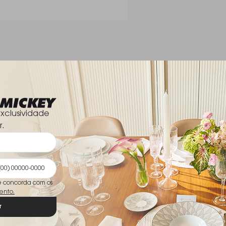
Dimensões
xclusividade
r.
ê concorda com os
ento.
r