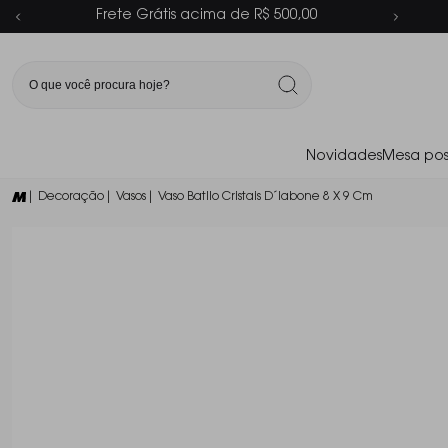
Parcelamento em até 6x sem juros
Novidades
Mesa pos
| Decoração
| Vasos
| Vaso Batllo Cristais D´labone 8 X 9 Cm