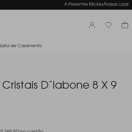
elamento em até 6x sem juros
A Presentes Mickey
Nossas Lojas
s
Lista de Casamento
 Cristais D´labone 8 X 9