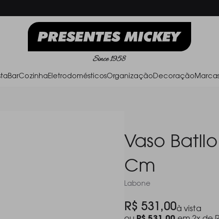
Frete Grátis acima de R$ 500,00
Parc
ta
Bar
Cozinha
Eletrodomésticos
Organização
Decoração
Marca
Vaso Batllo
Cm
Labone
R$ 531,00
à vista