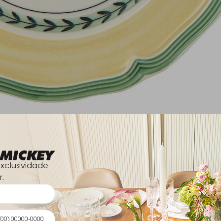
xclusividade
r.