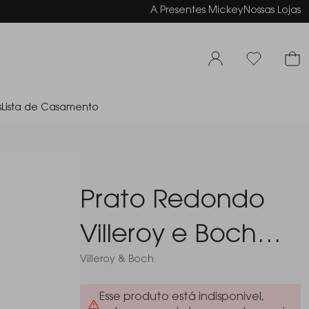
elamento em até 6x sem juros
A Presentes Mickey
Nossas Lojas
s
Lista de Casamento
Prato Redondo
Villeroy e Boch
Villeroy & Boch
French Garden
Esse produto está indisponivel,
Fleurence 30 Cm