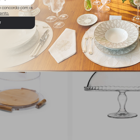
ê concorda com os
ento.
r