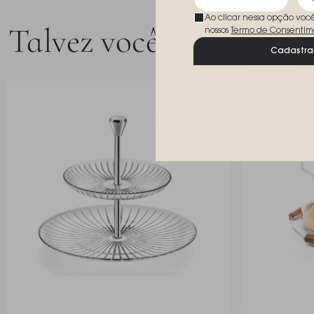
Ao clicar nessa opção voc
Talvez você goste
nossos
Termo de Consentim
Cadastra