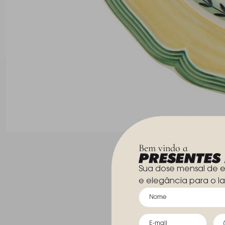
Bem vindo a
Sua dose mensal de e
e elegância para o la