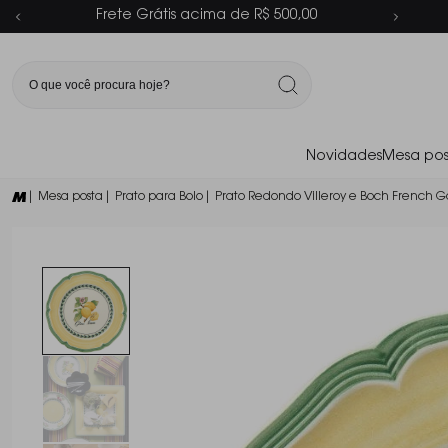
Parcelamento em até 6x sem juros
Novidades
Mesa pos
| Mesa posta
| Prato para Bolo
| Prato Redondo Villeroy e Boch French 