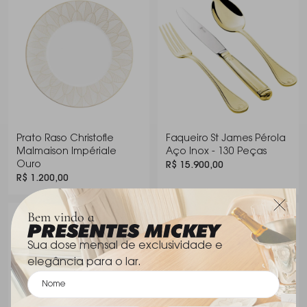
Malmaison Impériale é uma obra de arte que
combina a herança histórica da Christofle com a
opulência do ouro, garantindo que cada refeição
seja uma experiência verdadeiramente memorável.
Prato Raso Christofle
Faqueiro St James Pérola
Malmaison Impériale
Aço Inox - 130 Peças
Ouro
R$ 15.900,00
R$ 1.200,00
Bem vindo a
Os dois itens por
Sua dose mensal de exclusividade e
R$ 17.100,00
elegância para o lar.
Comprar