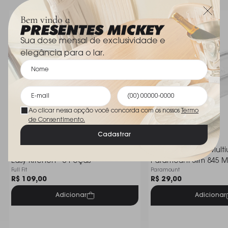
Bem vindo a
Sua dose mensal de exclusividade e
elegância para o lar.
Ao clicar nessa opção você concorda com os nossos
Termo
de Consentimento.
Cadastrar
Kit de Porta Mantimentos Dynasty
Pote Hermético Multi
Easy Kitchen - 5 Peças
Paramount Slim 845 M
Full Fit
Paramount
R$ 109,00
R$ 29,00
Adicionar
Adicionar