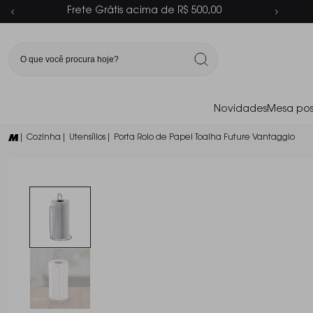
Parcelamento em até 6x sem juros
Novidades
Mesa pos
| Cozinha
| Utensílios
| Porta Rolo de Papel Toalha Future Vantaggio