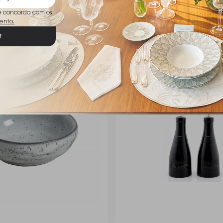
ê concorda com os
ento.
r