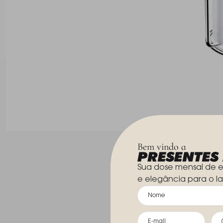
Bem vindo a
Sua dose mensal de e
e elegância para o la