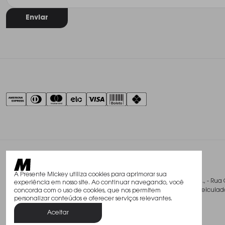
Enviar
A Presente Mickey utiliza cookies para aprimorar sua
@2026, Studio Mickey Presentes Finos Ltda., - Rua 
experiência em nosso site. Ao continuar navegando, você
Todos os direitos reservados. As fotos aqui veicu
concorda com o uso de cookies, que nos permitem
personalizar conteúdos e oferecer serviços relevantes.
Aceitar