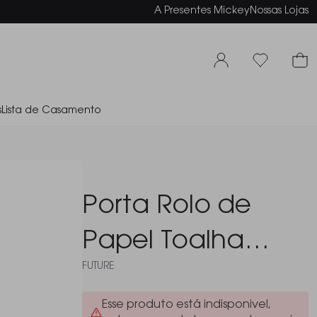
elamento em até 6x sem juros
A Presentes Mickey
Nossas Lojas
s
Lista de Casamento
Porta Rolo de
Papel Toalha
FUTURE
Future Vantaggio
Esse produto está indisponivel,