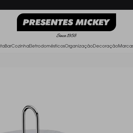
Frete Grátis acima de R$ 500,00
Parc
ta
Bar
Cozinha
Eletrodomésticos
Organização
Decoração
Marca