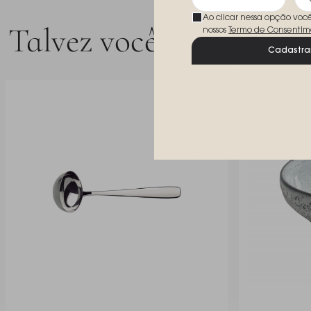
Ao clicar nessa opção voc
Talvez você goste
nossos
Termo de Consentim
Cadastra