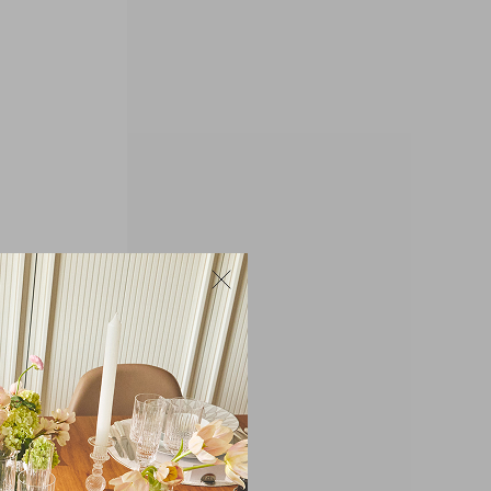
Uso indicado: Ideal para segurar rolos
de papel toalha na cozinha, lavanderia
ou áreas de serviço, garantindo
praticidade no dia a dia e organização
do ambiente.
Cuidados:
Limpar com pano úmido e sabão
neutro.
Evitar produtos abrasivos que possam
danificar o acabamento.