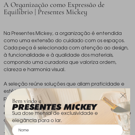
A Organização como Expressão de
Equilíbrio | Presentes Mickey
Na Presentes Mickey, a organização é entendida
como uma extensão do cuidado com os espaços.
Cada peça é selecionada com atenção ao design,
à funcionalidade e à qualidade dos materiais,
compondo uma curadoria que valoriza ordem,
clareza e harmonia visual.
A seleção reúne soluções que aliam praticidade e
estética, com formas bem definidas e acabamentos
precisos. São escolhas pensadas para integrar
Bem vindo a
diferentes ambientes de maneira discreta e
elegante, preservando a identidade e o equilíbrio do
Sua dose mensal de exclusividade e
conjunto.
elegância para o lar.