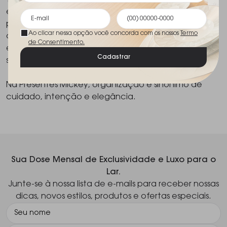
Trabalhamos com marcas reconhecidas pela
excelência e pelo rigor construtivo, garantindo
produtos duráveis e visualmente consistentes. A
Ao clicar nessa opção você concorda com os nossos
Termo
organização se revela, assim, como um elemento
de Consentimento.
essencial na criação de espaços bem resolvidos e
Cadastrar
sofisticados.
Na Presentes Mickey, organização é sinônimo de
cuidado, intenção e elegância.
Sua Dose Mensal de Exclusividade e Luxo para o
Lar.
Junte-se à nossa lista de e-mails para receber nossas
dicas, novos estilos, produtos e ofertas especiais.