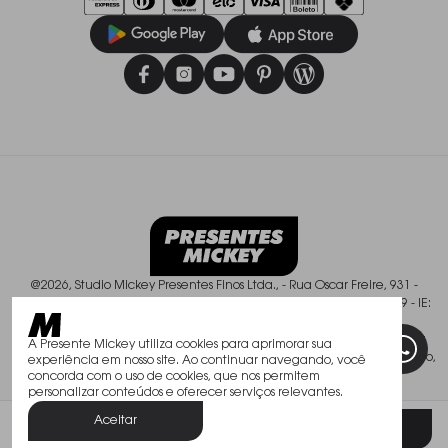
@2026, Studio Mickey Presentes Finos Ltda., - Rua Oscar Freire, 931 -
Pinheiros - São Paulo/SP - CEP: 01426-003, CNPJ: 50.588.409/0001-49 - IE:
113.237.900.119
Todos os direitos reservados. As fotos aqui veiculadas, logotipo e marca
A Presente Mickey utiliza cookies para aprimorar sua
são de propriedade de www.mickey.com.br. É vedada a sua reprodução,
experiência em nosso site. Ao continuar navegando, você
total ou parcial.
concorda com o uso de cookies, que nos permitem
personalizar conteúdos e oferecer serviços relevantes.
Aceitar
Filtrar