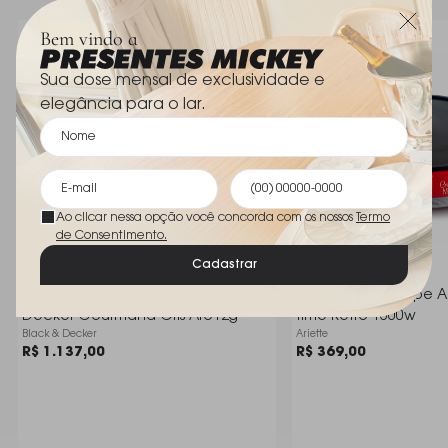
transforma a rotina do café em um ritual de luxo.
Dimensões
20 x 22 x 20 cm
Bem vindo a
Sua dose mensal de exclusividade e
elegância para o lar.
Ao clicar nessa opção você concorda com os nossos
Termo
de Consentimento.
Cadastrar
Air Fryer Oven 5 Em 1 Black +
Maquina de Crepe Ar
Decker Gourmand Gris Afo12g
Time Retro 1000w
Black & Decker
Ariette
R$ 1.137,00
R$ 369,00