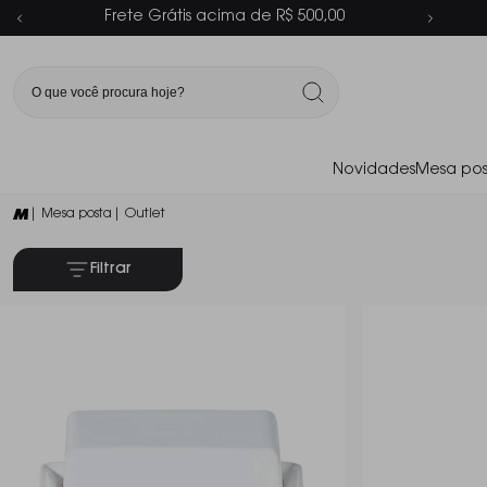
Parcelamento em até 6x sem juros
Novidades
Mesa pos
| Mesa posta
| Outlet
Filtrar