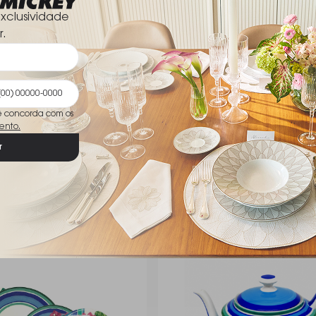
xclusividade
r.
ê concorda com os
ento.
Cafe Alhambra By Laure
Sousplat Cyclades By Laure 
r
Cada
Laure Japy
R$ 189,00