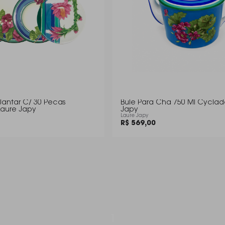
Jantar C/ 30 Pecas
Bule Para Cha 750 Ml Cyclad
Laure Japy
Japy
Laure Japy
R$ 569,00
1