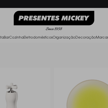
Frete Grátis acima de R$ 500,00
Parc
ta
Bar
Cozinha
Eletrodomésticos
Organização
Decoração
Marca