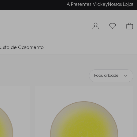
elamento em até 6x sem juros
A Presentes Mickey
Nossas Lojas
s
Lista de Casamento
Popularidade