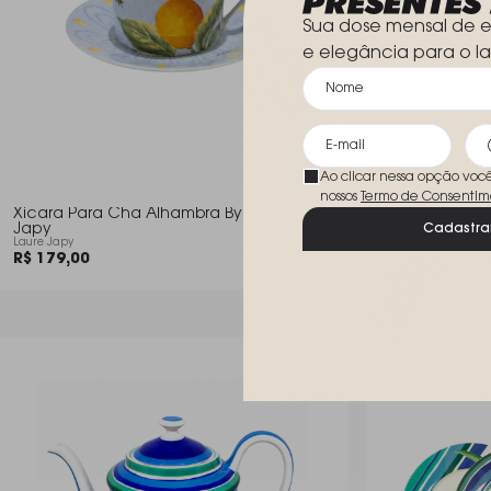
Sua dose mensal de e
e elegância para o la
Ao clicar nessa opção voc
nossos
Termo de Consentim
Xicara Para Cha Alhambra By Laure
Xicara Para 
Japy
Japy
Cadastra
Laure Japy
Laure Japy
R$ 179,00
R$ 159,00