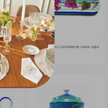
Japy 30 Cm -
Prato Para Bolo Cyclades By Laure Japy
Laure Japy
R$ 299,00