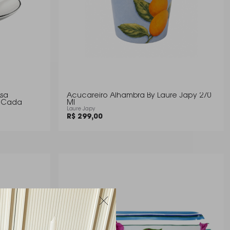
Asa
Acucareiro Alhambra By Laure Japy 270
- Cada
Ml
Laure Japy
R$ 299,00