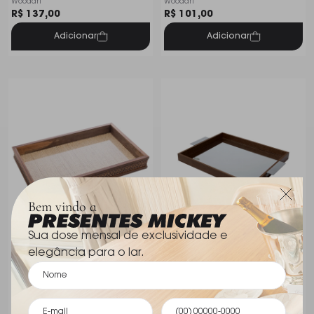
Woodart
Woodart
Cm
R$ 137,00
R$ 101,00
Adicionar
Adicionar
Bem vindo a
Sua dose mensal de exclusividade e
elegância para o lar.
Bandeja de Madeira C/sisal
Bandeja Com Espelho
Trancado Natural 29 Cm
Woodart Naturals 40 Cm
Woodart
Woodart
R$ 75,00
Indisponível