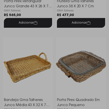
Porta Pirex Retangular
Fruteira Gma Talheres
Junco Grande 43 X 26 X 7
Junco 38 X 20 X 7 Cm
GMA Talheres
GMA Talheres
Cm
R$ 565,00
R$ 477,00
Adicionar
Adicionar
Bandeja Gma Talheres
Porta Pirex Quadrado Em
Junco Média 43 X 32 X 7
Junco Pequeno