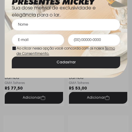
Sua dose mensal de exclusividade e
elegância para o lar.
Ao clicar nessa opção você concorda com os nossos
Termo
de Consentimento.
Cadastrar
Garfo Trinchante Cabo
Faca P/ Churrasco Cabo
Bambu
Bambu
GMA Talheres
GMA Talheres
R$ 77,50
R$ 53,00
Adicionar
Adicionar