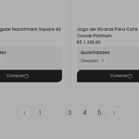
ngular Nachtmann Square 42
Jogo de Xicaras Para Cafe 
Toorak Platinum
R$ 1.330,00
des
Quantidades
2
Desejada:
1
Comprar
Comprar
1
2
3
4
5