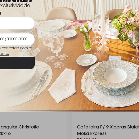
xclusividade
r.
ê concorda com os
ento.
r
angular Christofle
Cafeteira P/ 9 Xicaras Biale
20x16
Moka Express