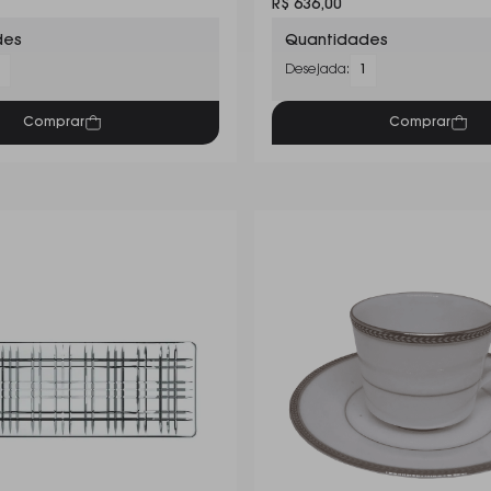
R$ 636,00
des
Quantidades
1
Desejada:
1
Comprar
Comprar