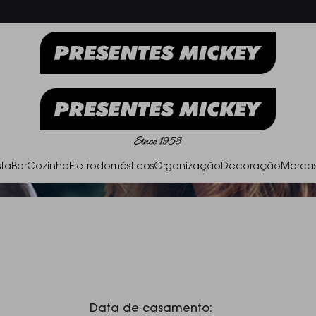
Frete Grátis acima de R$ 500,00
Parc
ta
Bar
Cozinha
Eletrodomésticos
Organização
Decoração
Marca
Data de casamento: