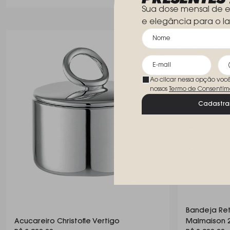
Sua dose mensal de e
e elegância para o la
Ao clicar nessa opção voc
nossos
Termo de Consentim
Cadastra
Bandeja Ret
Acucareiro Christofle Vertigo
Malmaison 