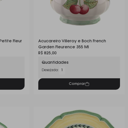
Petite Fleur
Acucareiro Villeroy e Boch French
Garden Fleurence 355 Ml
R$ 825,00
Quantidades
Desejada:
1
Comprar