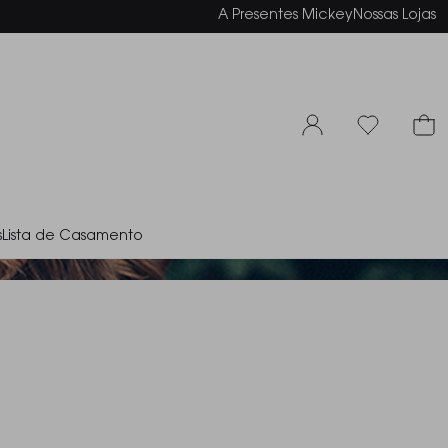
elamento em até 6x sem juros
A Presentes Mickey
Nossas Lojas
s
Lista de Casamento