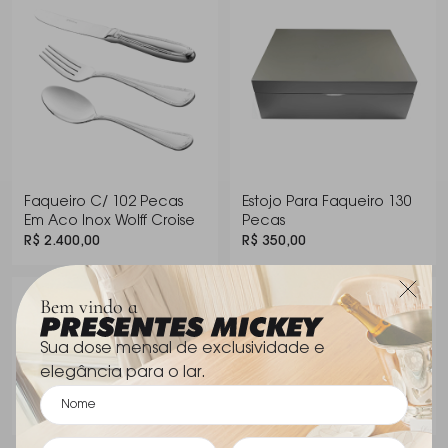
para sobremesa, 12 Colheres para café, 12 Colheres
para chá, 1 Garfo para salada, 1 Colher para salada,
1 Concha, 1 Colher para arroz, 1 Colher para açúcar
e 1 Pá de bolo.
Faqueiro C/ 102 Pecas
Estojo Para Faqueiro 130
Em Aco Inox Wolff Croise
Pecas
R$ 2.400,00
R$ 350,00
Bem vindo a
Os dois itens por
R$ 2.750,00
Sua dose mensal de exclusividade e
elegância para o lar.
Comprar