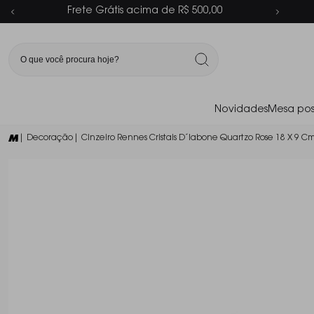
Parcelamento em até 6x sem juros
Novidades
Mesa pos
| Decoração
| Cinzeiro Rennes Cristais D´labone Quartzo Rose 18 X 9 C