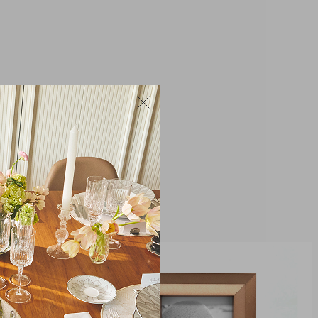
co de alta qualidade
18 x 9 cm
abamento polido e linhas delicadas
rativo ou acessório funcional em ambientes
ais D’Labone Quartzo Rose 18 x 9 cm é a escolha
ca adicionar um toque de charme e refinamento à
 bom gosto e exclusividade em cada detalhe.