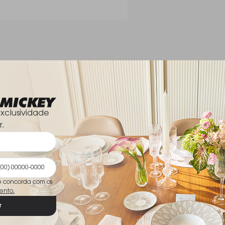
Material: Cristal artísti
Dimensões
Design elegante com ac
Ideal como objeto deco
sofisticados
O Cinzeiro Rennes Crist
perfeita para quem bus
decoração, expressando
xclusividade
r.
ê concorda com os
ento.
r