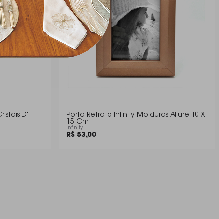
istais D'
Porta Retrato Infinity Molduras Allure 10 X
15 Cm
Infinity
R$ 53,00