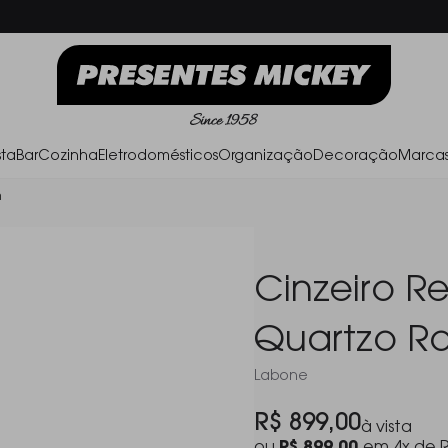
Frete Grátis acima de R$ 500,00
Parc
ta
Bar
Cozinha
Eletrodomésticos
Organização
Decoração
Marca
m
Cinzeiro R
Quartzo Ro
Labone
R$ 899,00
à vista