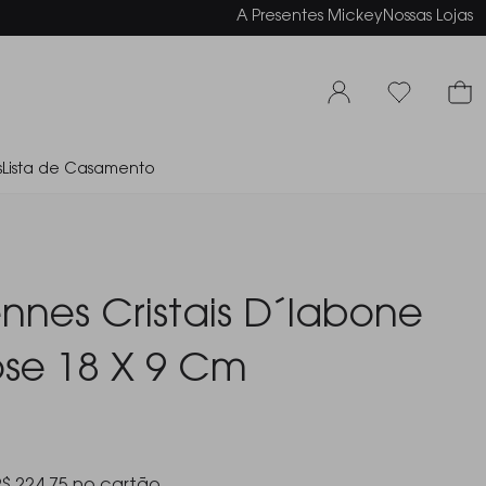
elamento em até 6x sem juros
A Presentes Mickey
Nossas Lojas
s
Lista de Casamento
ennes Cristais D´labone
se 18 X 9 Cm