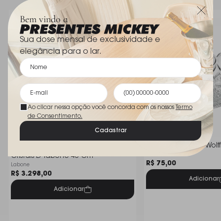
centro, aparadores ou prateleiras.
Bem vindo a
Observações:
Sua dose mensal de exclusividade e
Por ser uma peça artesanal, pode apresentar
elegância para o lar.
variações sutis em cor e forma, características que
conferem exclusividade a cada unidade.
A cor Quartzo Pérola é especialmente indicada
Ao clicar nessa opção você concorda com os nossos
Termo
para ambientes que buscam transmitir sofisticação e
de Consentimento.
aconchego.
Cadastrar
Centro de Mesa Grande Nice
Centro de Mesa Wolf
Wolff
Cristais D´labone 40 Cm
R$ 75,00
Labone
R$ 3.298,00
Adicionar
Adicionar