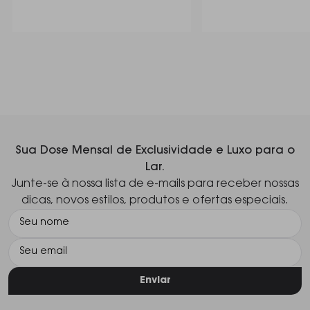
Itens Inclusos 01 Batedeira 01 Batedor Orbital do Chef
01 Pá Plana 01 Gancho Para Massas 01 Protetor de
Respingos 01 Tigela de 5,5 Litros em Inox Manual de
Instruções
Sua Dose Mensal de Exclusividade e Luxo para o
Lar.
Junte-se à nossa lista de e-mails para receber nossas
dicas, novos estilos, produtos e ofertas especiais.
Enviar